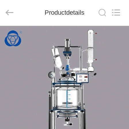
Sanjing
Chemglass
Co.,Ltd.
Productdetails
All
Rights
Reserved.
HUIS
PRODUCTEN
OVER
ONS
FABRIEK
TOCHT
KWALITEITSCONTROLE