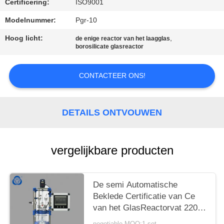
Certificering:
ISO9001
Modelnummer:
Pgr-10
Hoog licht:
,
de enige reactor van het laagglas
borosilicate glasreactor
CONTACTEER ONS!
DETAILS ONTVOUWEN
vergelijkbare producten
De semi Automatische
Beklede Certificatie van Ce
van het GlasReactorvat 220V
50Hz
negotiable MOQ:1 set