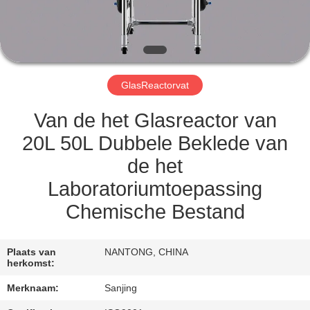
CONTACT
MET
ONS
GlasReactorvat
OP
Van de het Glasreactor van
SITEMAP
20L 50L Dubbele Beklede van
de het
PRIVACY
Laboratoriumtoepassing
POLICY
Chemische Bestand
Plaats van
NANTONG, CHINA
herkomst:
Merknaam:
Sanjing