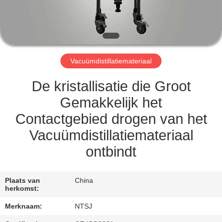
CONTACT
MET
ONS
Vacuümdistillatiemateriaal
OP
De kristallisatie die Groot
SITEMAP
Gemakkelijk het
Contactgebied drogen van het
PRIVACY
Vacuümdistillatiemateriaal
POLICY
ontbindt
Plaats van
China
herkomst:
Merknaam:
NTSJ