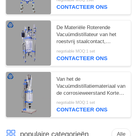
CONTACTEER ONS
De Materiële Roterende
Vacuümdistillateur van het
roestvrij staalcontact,
Laboratorium Roterende
negotiable MOQ:1 set
Evaporator
CONTACTEER ONS
Van het de
Vacuümdistillatiemateriaal van
de corrosieweerstand Korte
de Concentratietijd
negotiable MOQ:1 set
CONTACTEER ONS
populaire categorieën
Alle