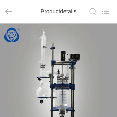
Sanjing
Chemglass
Co.,Ltd.
Productdetails
All
Rights
Reserved.
HUIS
PRODUCTEN
OVER
ONS
FABRIEK
TOCHT
KWALITEITSCONTROLE