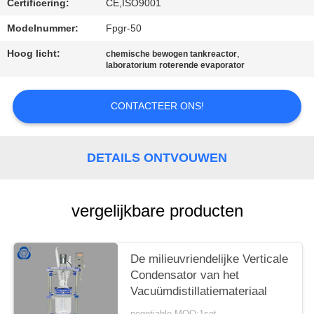
Certificering:
CE,ISO9001
Modelnummer:
Fpgr-50
Hoog licht:
,
chemische bewogen tankreactor
laboratorium roterende evaporator
CONTACTEER ONS!
DETAILS ONTVOUWEN
vergelijkbare producten
De milieuvriendelijke Verticale
Condensator van het
Vacuümdistillatiemateriaal
negotiable MOQ:1set