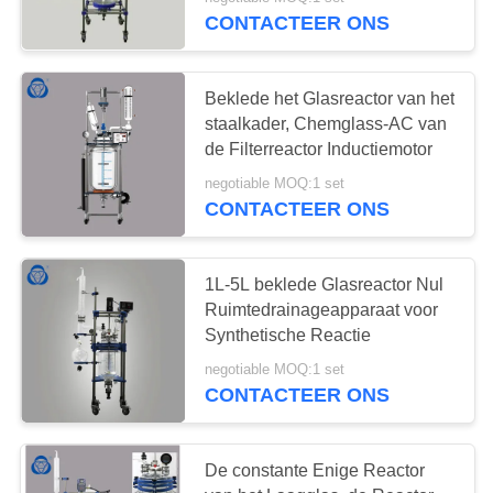
CONTACTEER ONS
CONTACT
MET
Beklede het Glasreactor van het
ONS
staalkader, Chemglass-AC van
OP
de Filterreactor Inductiemotor
negotiable MOQ:1 set
CONTACTEER ONS
SITEMAP
PRIVACY
1L-5L beklede Glasreactor Nul
Ruimtedrainageapparaat voor
POLICY
Synthetische Reactie
negotiable MOQ:1 set
CONTACTEER ONS
De constante Enige Reactor