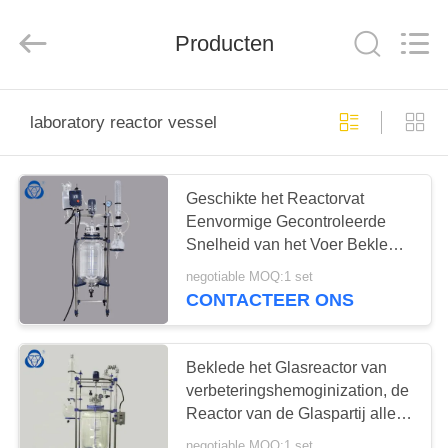
Sanjing
Chemglass
Co.,Ltd.
Producten
All
Rights
Reserved.
HUIS
laboratory reactor vessel
PRODUCTEN
Geschikte het Reactorvat
Eenvormige Gecontroleerde
OVER
Snelheid van het Voer Beklede
ONS
Glas
negotiable MOQ:1 set
CONTACTEER ONS
FABRIEK
TOCHT
Beklede het Glasreactor van
verbeteringshemoginization, de
Reactor van de Glaspartij allen
KWALITEITSCONTROLE
in Één Hulpmiddel
negotiable MOQ:1 set