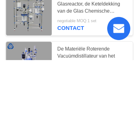
Glasreactor, de Keteldekking
van de Glas Chemische
Reactor afzonderlijk
negotiable MOQ:1 set
CONTACT
De Materiële Roterende
Vacuümdistillateur van het
roestvrij staalcontact,
Laboratorium Roterende
negotiable MOQ:1 set
Evaporator
CONTACT
Het Glasreactor van
hydrolyseborosilicate, de
Reactor van het Hoge drukglas
voor Concentratie
negotiable MOQ:1 set
CONTACT